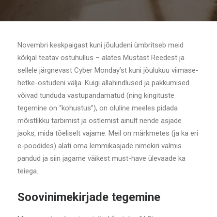
Novembri keskpaigast kuni jõuludeni ümbritseb meid
kõikjal teatav ostuhullus – alates Mustast Reedest ja
sellele järgnevast Cyber Monday’st kuni jõulukuu viimase-
hetke-ostudeni välja. Kuigi allahindlused ja pakkumised
võivad tunduda vastupandamatud (ning kingituste
tegemine on “kohustus”), on oluline meeles pidada
mõistlikku tarbimist ja ostlemist ainult nende asjade
jaoks, mida tõeliselt vajame. Meil on märkmetes (ja ka eri
e-poodides) alati oma lemmikasjade nimekiri valmis
pandud ja siin jagame väikest must-have ülevaade ka
teiega.
Soovinimekirjade tegemine