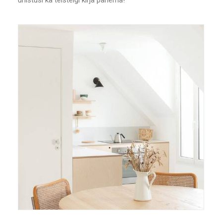
unistusi ka teistelgi kirja panema!