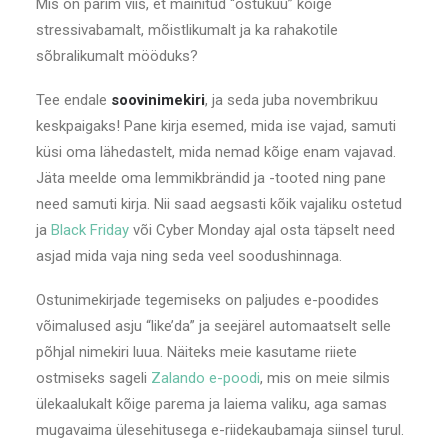
Mis on parim viis, et mainitud “ostukuu” kõige
stressivabamalt, mõistlikumalt ja ka rahakotile
sõbralikumalt mööduks?
Tee endale
soovinimekiri
, ja seda juba novembrikuu
keskpaigaks! Pane kirja esemed, mida ise vajad, samuti
küsi oma lähedastelt, mida nemad kõige enam vajavad.
Jäta meelde oma lemmikbrändid ja -tooted ning pane
need samuti kirja. Nii saad aegsasti kõik vajaliku ostetud
ja
Black Friday
või Cyber Monday ajal osta täpselt need
asjad mida vaja ning seda veel soodushinnaga.
Ostunimekirjade tegemiseks on paljudes e-poodides
võimalused asju “like’da” ja seejärel automaatselt selle
põhjal nimekiri luua. Näiteks meie kasutame riiete
ostmiseks sageli
Zalando e-poodi
, mis on meie silmis
ülekaalukalt kõige parema ja laiema valiku, aga samas
mugavaima ülesehitusega e-riidekaubamaja siinsel turul.