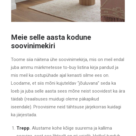
Meie selle aasta kodune
soovinimekiri
Toome siia näitena ühe soovinimekirja, mis on meil endal
juba ammu märkmetesse to-buy listina kirja pandud ja
mis meil ka ostupühade ajal kenasti silme ees on.
Loodame, et siis mõni kujuteldav “jõuluvana” seda ka
loeb ja juba selle aasta sees mõne neist soovidest ka ära
täidab (reaalsuses muidugi oleme päkapikud
iseendale). Proovisime neid tähtsuse järjekorras kuidagi
ka järjestada.
Trepp
.
Alustame kohe kõige suurema ja kallima