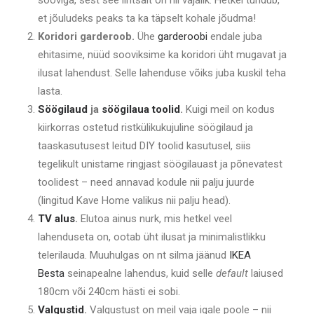
sooviga, sest see lihtsalt on nii vajalik. Hetkel tundub,
et jõuludeks peaks ta ka täpselt kohale jõudma!
Koridori garderoob.
Ühe
garderoobi
endale juba
ehitasime, nüüd sooviksime ka koridori üht mugavat ja
ilusat lahendust. Selle lahenduse võiks juba kuskil teha
lasta.
Söögilaud
ja
söögilaua toolid
.
Kuigi meil on kodus
kiirkorras ostetud ristkülikukujuline söögilaud ja
taaskasutusest leitud DIY toolid kasutusel, siis
tegelikult unistame ringjast söögilauast ja põnevatest
toolidest – need annavad kodule nii palju juurde
(lingitud Kave Home valikus nii palju head).
TV alus
.
Elutoa ainus nurk, mis hetkel veel
lahenduseta on, ootab üht ilusat ja minimalistlikku
telerilauda. Muuhulgas on nt silma jäänud
IKEA
Besta
seinapealne lahendus, kuid selle
default
laiused
180cm või 240cm hästi ei sobi.
Valgustid
.
Valgustust on meil vaja igale poole – nii