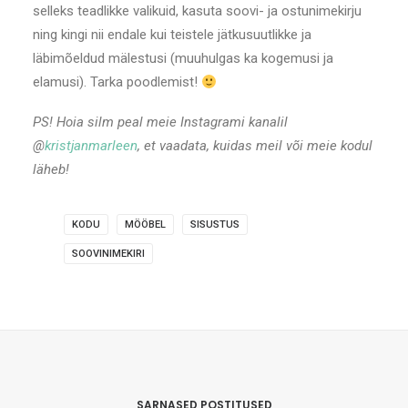
selleks teadlikke valikuid, kasuta soovi- ja ostunimekirju
ning kingi nii endale kui teistele jätkusuutlikke ja
läbimõeldud mälestusi (muuhulgas ka kogemusi ja
elamusi). Tarka poodlemist!
PS! Hoia silm peal meie Instagrami kanalil
@
kristjanmarleen
, et vaadata, kuidas meil või meie kodul
läheb!
KODU
MÖÖBEL
SISUSTUS
SOOVINIMEKIRI
SARNASED POSTITUSED