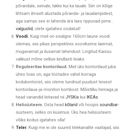
põrandale, seinale, lakke kui ka lauale. Siin on kõige
lihtsam ilmselt alustada põranda- ja laualampidest,
aga samas see ei lahenda ära laes rippuvaid pirne…
valgustid
, olete igatahes oodatud!
Voodi
.
Kuigi meil on esialgne 160cm laiune voodi
olemas, siis pikas perspektivis sooviksime laiemat,
mugavamat ja ilusamat lahendust. Lingitud Kaissu
valikust mõne sellise kindlasti leiaks.
Reguleeritav kontorilaud.
Meil üks kontorilaud juba
ühes toas on, aga töötades vahel korraga
kodukontorist, siis oleme tundnud puudust teisest
kontorilaua-ja-monitori kombost. Mõistliku hinnaga ja
head variandid leitavad nii
JYSKis
kui
IKEAs
.
Helisüsteem.
Osta head
kõlarid
või hoopis
soundbar
-
süsteem, selles on küsimus. Üks hea helisüsteem
võiks kodus igatahes olla!
Teler
.
Kuigi me ei ole suured telekanalite vaatajad, siis