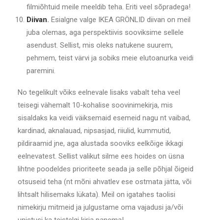
filmiõhtuid meile meeldib teha. Eriti veel sõpradega!
Diivan
.
Esialgne valge IKEA GRÖNLID diivan on meil
juba olemas, aga perspektiivis sooviksime sellele
asendust. Sellist, mis oleks natukene suurem,
pehmem, teist värvi ja sobiks meie elutoanurka veidi
paremini.
No tegelikult võiks eelnevale lisaks vabalt teha veel
teisegi vähemalt 10-kohalise soovinimekirja, mis
sisaldaks ka veidi väiksemaid esemeid nagu nt vaibad,
kardinad, aknalauad, nipsasjad, riiulid, kummutid,
pildiraamid jne, aga alustada sooviks eelkõige ikkagi
eelnevatest. Sellist valikut silme ees hoides on üsna
lihtne poodeldes prioriteete seada ja selle põhjal õigeid
otsuseid teha (nt mõni ahvatlev ese ostmata jätta, või
lihtsalt hilisemaks lükata). Meil on igatahes taolisi
nimekirju mitmeid ja julgustame oma vajadusi ja/või