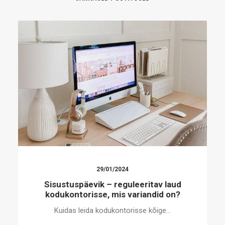
27/12/2023
Ehituspäevik – pistikupesade ja lülitite
paigaldamine ning valimine
Üks väike detail majas lõplikult paigas…